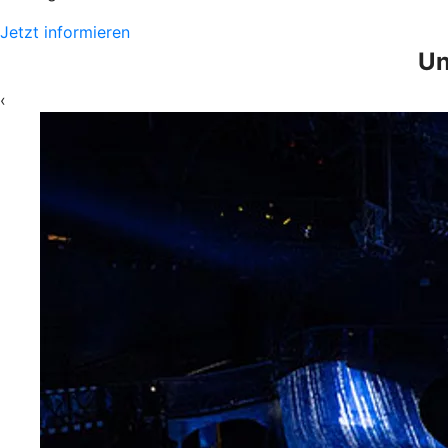
Jetzt informieren
Un
‹