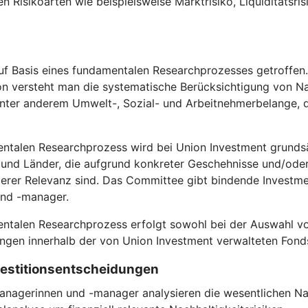
en Risikoarten wie beispielsweise Marktrisiko, Liquiditätsri
f Basis eines fundamentalen Researchprozesses getroffen. D
on versteht man die systematische Berücksichtigung von Na
 unter anderem Umwelt-, Sozial- und Arbeitnehmerbelange
entalen Researchprozess wird bei Union Investment grundsä
nd Länder, die aufgrund konkreter Geschehnisse und/oder s
rer Relevanz sind. Das Committee gibt bindende Investmen
und -manager.
entalen Researchprozess erfolgt sowohl bei der Auswahl vo
gen innerhalb der von Union Investment verwalteten Fond
nvestitionsentscheidungen
anagerinnen und -manager analysieren die wesentlichen Nac