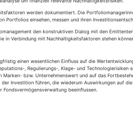
analyse um finanziell relevante Nachhaltigkeitsrisiken.
itsfaktoren werden dokumentiert. Die Portfoliomanagerinn
n Portfolios einsehen, messen und ihren Investitionsentsc
omanagement den konstruktiven Dialog mit den Emittenten, in 
ie in Verbindung mit Nachhaltigkeitsfaktoren stehen könne
fristig einen wesentlichen Einfluss auf die Wertentwicklun
eputations-, Regulierungs-, Klage- und Technologierisiken s
n Marken- bzw. Unternehmenswert und auf das Fortbestehe
g der Investition führen, die wiederum Auswirkungen auf d
ner Fondsvermögensverwaltung beeinflussen.