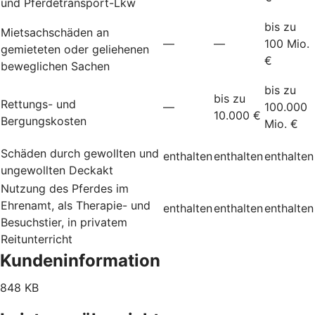
und Pferdetransport-Lkw
bis zu
Mietsachschäden an
—
—
100 Mio.
gemieteten oder geliehenen
€
beweglichen Sachen
bis zu
bis zu
Rettungs- und
—
100.000
10.000 €
Bergungskosten
Mio. €
Schäden durch gewollten und
enthalten
enthalten
enthalten
ungewollten Deckakt
Nutzung des Pferdes im
Ehrenamt, als Therapie- und
enthalten
enthalten
enthalten
Besuchstier, in privatem
Reitunterricht
Kundeninformation
848 KB