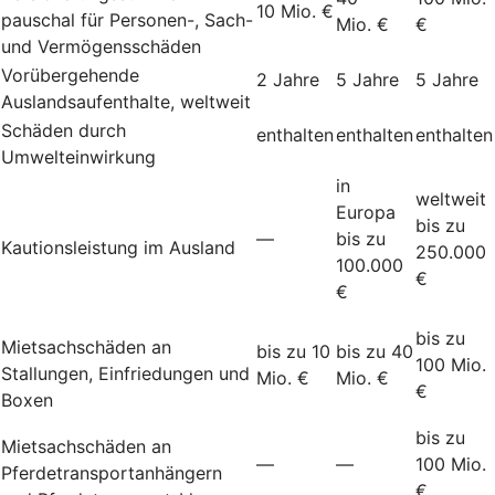
10 Mio. €
pauschal für Personen-, Sach-
Mio. €
€
und Vermögensschäden
Vorübergehende
2 Jahre
5 Jahre
5 Jahre
Auslandsaufenthalte, weltweit
Schäden durch
enthalten
enthalten
enthalten
Umwelteinwirkung
in
weltweit
Europa
bis zu
—
bis zu
Kautionsleistung im Ausland
250.000
100.000
€
€
bis zu
Mietsachschäden an
bis zu 10
bis zu 40
100 Mio.
Stallungen, Einfriedungen und
Mio. €
Mio. €
€
Boxen
bis zu
Mietsachschäden an
—
—
100 Mio.
Pferdetransportanhängern
€