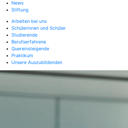
News
Stiftung
Arbeiten bei uns
Schülerinnen und Schüler
Studierende
Berufserfahrene
Quereinsteigende
Praktikum
Unsere Auszubildenden