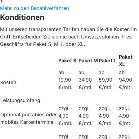
>
Mehr zu den Bezahlverfahren
Konditionen
Mit unseren transparenten Tarifen haben Sie die Kosten im
Griff. Entscheiden Sie sich je nach Umsatzvolumen Ihres
Geschäfts für Paket S, M, L oder XL.
Paket
Paket S
Paket M
Paket L
XL
ab
ab
ab
ab
19,90
34,90
59,90
94,90
Kosten
€/mtl.
€/mtl.
€/mtl.
€/mtl.
Leistungsumfang
zzgl.
zzgl.
zzgl.
zzgl.
Optional portables oder
4,90
4,90
4,90
4,90
mobiles Kartenterminal
€/mtl.
€/mtl.
€/mtl.
€/mtl.
zzgl.
zzgl.
zzgl.
zzgl.