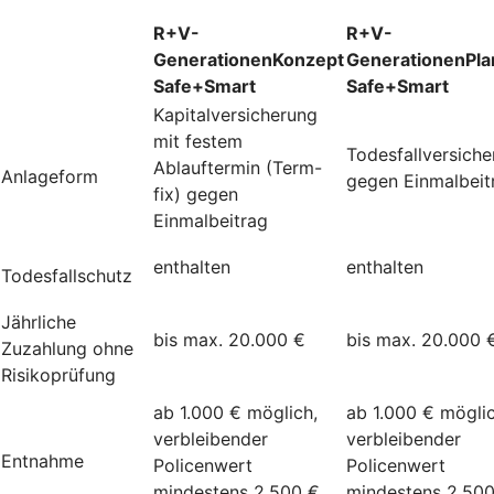
R+V-
R+V-
GenerationenKonzept
GenerationenPla
Safe+Smart
Safe+Smart
Kapitalversicherung
mit festem
Todesfallversich
Ablauftermin (Term-
Anlageform
gegen Einmalbeit
fix) gegen
Einmalbeitrag
enthalten
enthalten
Todesfallschutz
Jährliche
bis max. 20.000 €
bis max. 20.000 
Zuzahlung ohne
Risikoprüfung
ab 1.000 € möglich,
ab 1.000 € möglic
verbleibender
verbleibender
Entnahme
Policenwert
Policenwert
mindestens 2.500 €
mindestens 2.50