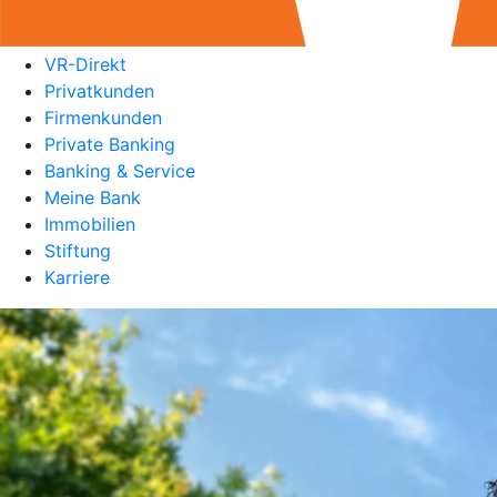
VR-Direkt
Privatkunden
Firmenkunden
Private Banking
Banking & Service
Meine Bank
Immobilien
Stiftung
Karriere