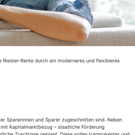
e Riester-Rente durch ein moderneres und flexibleres
 der Sparerinnen und Sparer zugeschnitten sind. Neben
l mit Kapitalmarktbezug – staatliche Förderung
aatliche Zuschüsse geplant. Diese sollen transparenter und